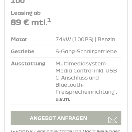
100
Leasing ab
1
89 € mtl.
Motor
74kW (100PS) | Benzin
Getriebe
6-Gang-Schaltgetriebe
Ausstattung
Multimediasystem
Media Control inkl. USB-
C-Anschluss und
Bluetooth-
Freisprecheinrichtung
,
u.v.m.
ANGEBOT ANFRAGEN
Gültig für Leasingverträge von Dacia Neuwagen